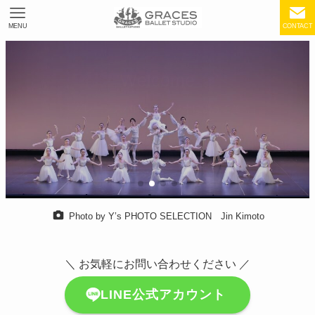
MENU
CONTACT
Welcome
グレーシズバレエスタジオにようこそ
About us
About us
Photo by Y’s PHOTO SELECTION Jin Kimoto
＼ お気軽にお問い合わせください ／
LINE公式アカウント